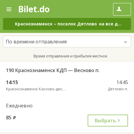
Bilet.do
—
Bilet.do
Поиск
и
покупка
Краснознаменск
–
поселок Дятлово
на все дни
билетов
на
автобус
По времени отправления
онлайн
Время отправления и прибытия местное
190 Краснознаменск КДП — Весново п.
14:15
14:45
Краснознаменск Кассово-диспетчерский пункт
Дятлово п.
Ежедневно
85
руб.
Выбрать