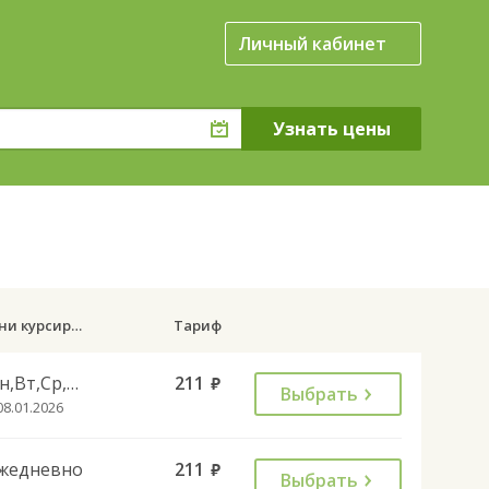
Личный кабинет
Дни курсирования
Тариф
Пн,Вт,Ср,Чт,Пт,Сб
211
руб.
Выбрать
08.01.2026
жедневно
211
руб.
Выбрать