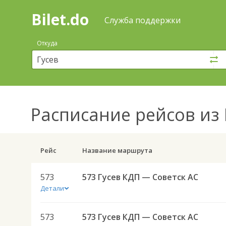
Bilet.do
—
Bilet.do
Поиск
Служба поддержки
и
покупка
Откуда
билетов
на
автобус
онлайн
Расписание рейсов
из 
Рейс
Название маршрута
573
573 Гусев КДП — Советск АС
Детали
573
573 Гусев КДП — Советск АС