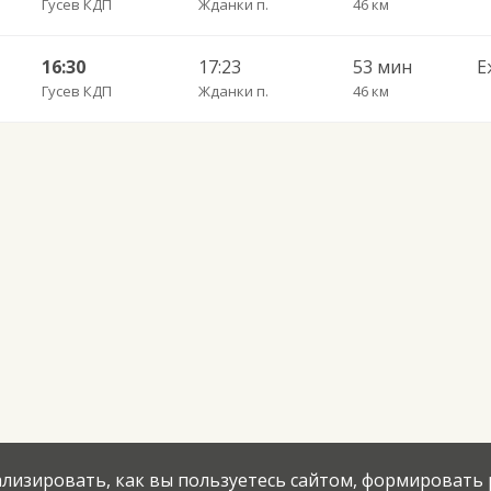
Гусев КДП
Жданки п.
46 км
16:30
17:23
53 мин
Е
Гусев КДП
Жданки п.
46 км
нализировать, как вы пользуетесь сайтом, формировать