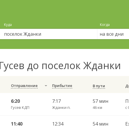
Куда
Когда
на все дни
Гусев до поселок Жданки
Отправление
Прибытие
В пути
6:20
7:17
57 мин
Гусев КДП
Жданки п.
46 км
с 
11:40
12:34
54 мин
Е