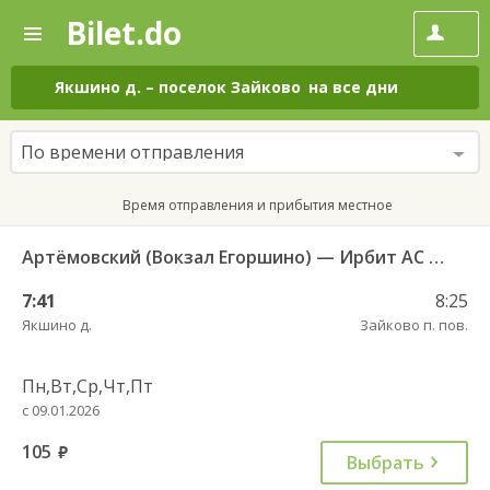
Bilet.do
—
Bilet.do
Поиск
и
покупка
Якшино д.
–
поселок Зайково
на все дни
билетов
на
автобус
По времени отправления
онлайн
Время отправления и прибытия местное
Артёмовский (Вокзал Егоршино) — Ирбит АС 521
7:41
8:25
Якшино д.
Зайково п. пов.
Пн,Вт,Ср,Чт,Пт
с 09.01.2026
105
руб.
Выбрать