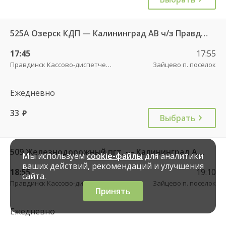
525А Озерск КДП — Калининград АВ ч/з Правдинск КДП
17:45
17:55
Правдинск Кассово-диспетчерский пункт
Зайцево п. поселок
Ежедневно
33
руб.
Выбрать
509 Железнодорожный пгт. — Калининград АВ ч/з Правдинск КДП
Мы используем
cookie-файлы
для аналитики
ваших действий, рекомендаций и улучшения
18:55
19:10
сайта.
Правдинск Кассово-диспетчерский пункт
Зайцево п. поселок
Принять
Ежедневно