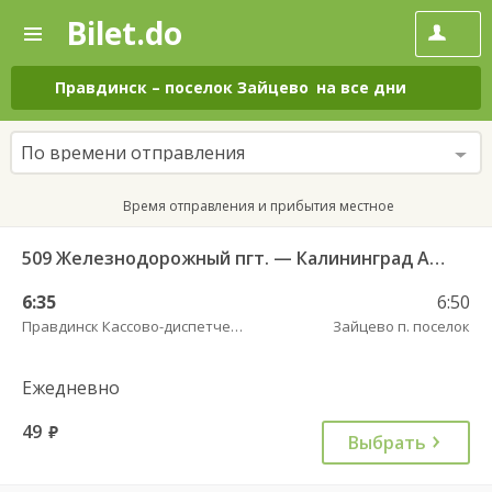
Bilet.do
—
Bilet.do
Поиск
и
покупка
Правдинск
–
поселок Зайцево
на все дни
билетов
на
автобус
По времени отправления
онлайн
Время отправления и прибытия местное
509 Железнодорожный пгт. — Калининград АВ ч/з Правдинск КДП
6:35
6:50
Правдинск Кассово-диспетчерский пункт
Зайцево п. поселок
Ежедневно
49
руб.
Выбрать