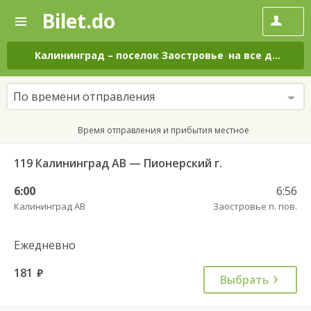
Bilet.do
—
Bilet.do
Поиск
и
покупка
Калининград
–
поселок Заостровье
на все дни
билетов
на
автобус
По времени отправления
онлайн
Время отправления и прибытия местное
119 Калининград АВ — Пионерский г.
6:00
6:56
Калининград АВ
Заостровье п. пов.
Ежедневно
181
руб.
Выбрать