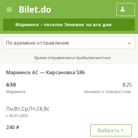
Bilet.do
—
Bilet.do
Поиск
и
покупка
Мариинск
–
поселок Зенкино
на все дни
билетов
на
автобус
По времени отправления
онлайн
Время отправления и прибытия местное
Мариинск АС — Кирсановка 586
6:50
8:25
Мариинск
Зенкино п. поворот пов.
Пн,Вт,Ср,Пт,Сб,Вс
с 02.01.2025
240
руб.
Выбрать