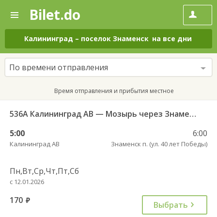
Bilet.do
—
Bilet.do
Поиск
и
покупка
Калининград
–
поселок Знаменск
на все дни
билетов
на
автобус
По времени отправления
онлайн
Время отправления и прибытия местное
536А Калининград АВ — Мозырь через Знаменск
5:00
6:00
Калининград АВ
Знаменск п. (ул. 40 лет Победы)
Пн,Вт,Ср,Чт,Пт,Сб
с 12.01.2026
170
руб.
Выбрать