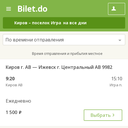
Bilet.do
—
Bilet.do
Поиск
и
покупка
Киров
–
поселок Игра
на все дни
билетов
на
автобус
По времени отправления
онлайн
Время отправления и прибытия местное
Киров г. АВ — Ижевск г. Центральный АВ 9982
9:20
15:10
Киров АВ
Игра п.
Ежедневно
1 500
руб.
Выбрать