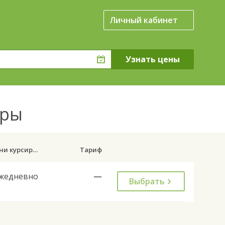
Личный кабинет
ары
Дни курсирования
Тариф
жедневно
—
Выбрать