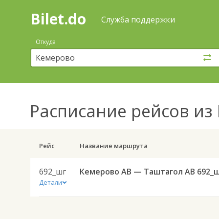
Bilet.do
—
Bilet.do
Поиск
Служба поддержки
и
покупка
Откуда
билетов
на
автобус
онлайн
Расписание рейсов
из 
Рейс
Название маршрута
692_шг
Кемерово АВ — Таштагол АВ 692_
Детали