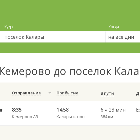
Куда
Когда
на все дни
Кемерово до поселок Кал
Отправление
Прибытие
В пути
шг
8:35
14:58
6 ч 23 мин
Е
Кемерово АВ
Калары п. пов.
384 км