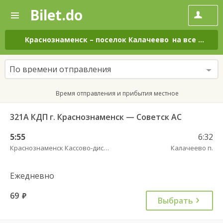
Bilet.do
—
Bilet.do
Поиск
и
покупка
Краснознаменск
–
поселок Калачеево
на все дни
билетов
на
автобус
По времени отправления
онлайн
Время отправления и прибытия местное
321А КДП г. Краснознаменск — Советск АС
5:55
6:32
Краснознаменск Кассово-диспетчерский пункт
Калачеево п.
Ежедневно
69
руб.
Выбрать