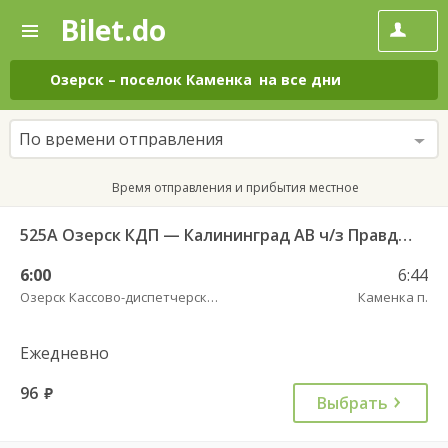
Bilet.do
—
Bilet.do
Поиск
и
покупка
Озерск
–
поселок Каменка
на все дни
билетов
на
автобус
По времени отправления
онлайн
Время отправления и прибытия местное
525А Озерск КДП — Калининград АВ ч/з Правдинск КДП
6:00
6:44
Озерск Кассово-диспетчерский пункт
Каменка п.
Ежедневно
96
руб.
Выбрать