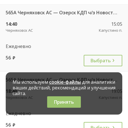
565А Черняховск АС — Озерск КДП ч/з Новостроево п.
14:40
15:05
Черняховск АС
Капустино п.
Ежедневно
56
руб.
Выбрать
565А Черняховск АС — Озерск КДП ч/з Новостроево п.
Мы используем
cookie-файлы
для аналитики
ваших действий, рекомендаций и улучшения
18:40
19:05
сайта.
Черняховск АС
Капустино п.
Принять
Ежедневно
56
руб.
Выбрать