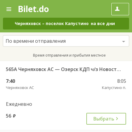
Bilet.do
—
Bilet.do
Поиск
и
покупка
Черняховск
–
поселок Капустино
на все дни
билетов
на
автобус
По времени отправления
онлайн
Время отправления и прибытия местное
565А Черняховск АС — Озерск КДП ч/з Новостроево п.
7:40
8:05
Черняховск АС
Капустино п.
Ежедневно
56
руб.
Выбрать