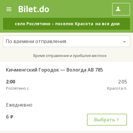
Bilet.do
—
Bilet.do
Поиск
и
покупка
село Рослятино
–
поселок Красота
на все дни
билетов
на
автобус
По времени отправления
онлайн
Время отправления и прибытия местное
Кичменгский Городок — Вологда АВ 785
2:00
2:05
Рослятино с.
Красота п.
Ежедневно
6
руб.
Выбрать