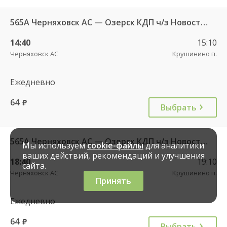
565А Черняховск АС — Озерск КДП ч/з Новостроево п.
14:40
15:10
Черняховск АС
Крушинино п.
Ежедневно
64
руб.
Выбрать
565А Черняховск АС — Озерск КДП ч/з Новостроево п.
Мы используем
cookie-файлы
для аналитики
ваших действий, рекомендаций и улучшения
18:40
19:10
сайта.
Черняховск АС
Крушинино п.
Принять
Ежедневно
64
руб.
Выбрать