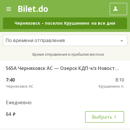
Bilet.do
—
Bilet.do
Поиск
и
покупка
Черняховск
–
поселок Крушинино
на все дни
билетов
на
автобус
По времени отправления
онлайн
Время отправления и прибытия местное
565А Черняховск АС — Озерск КДП ч/з Новостроево п.
7:40
8:10
Черняховск АС
Крушинино п.
Ежедневно
64
руб.
Выбрать