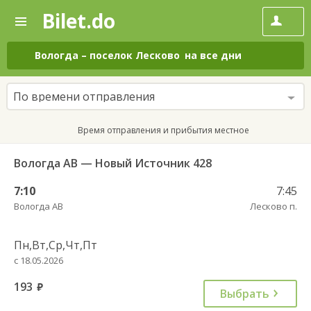
Bilet.do
—
Bilet.do
Поиск
и
покупка
Вологда
–
поселок Лесково
на все дни
билетов
на
автобус
По времени отправления
онлайн
Время отправления и прибытия местное
Вологда АВ — Новый Источник 428
7:10
7:45
Вологда АВ
Лесково п.
Пн,Вт,Ср,Чт,Пт
с 18.05.2026
193
руб.
Выбрать