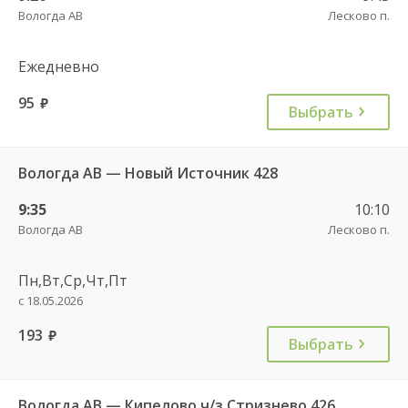
Вологда АВ
Лесково п.
Ежедневно
95
руб.
Выбрать
Вологда АВ — Новый Источник 428
9:35
10:10
Вологда АВ
Лесково п.
Пн,Вт,Ср,Чт,Пт
с 18.05.2026
193
руб.
Выбрать
Вологда АВ — Кипелово ч/з Стризнево 426