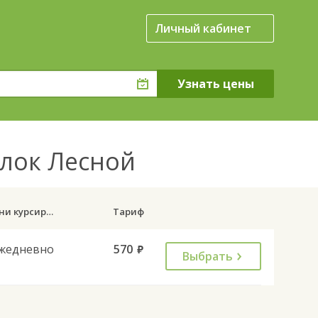
Личный кабинет
елок Лесной
Дни курсирования
Тариф
жедневно
570
руб.
Выбрать