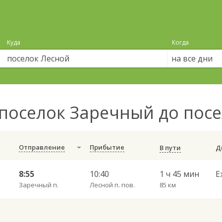
Куда
Когда
на все дни
поселок Заречный до пос
Отправление
Прибытие
В пути
8:55
10:40
1 ч 45 мин
Е
Заречный п.
Лесной п. пов.
85 км