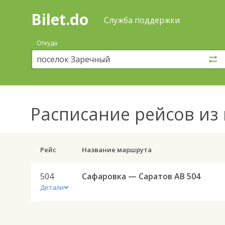
Bilet.do
—
Bilet.do
Поиск
Служба поддержки
и
покупка
Откуда
билетов
на
автобус
онлайн
Расписание рейсов
из 
Рейс
Название маршрута
504
Сафаровка — Саратов АВ 504
Детали