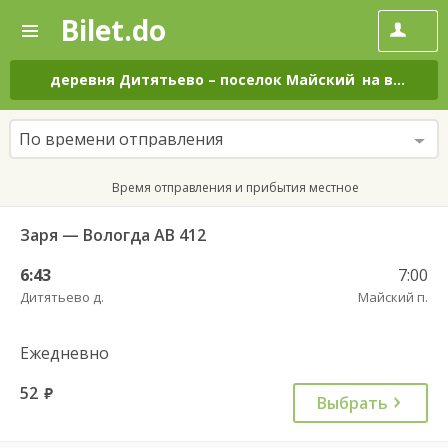
Bilet.do
—
Bilet.do
Поиск
и
покупка
деревня Дитятьево
–
поселок Майский
на все дни
билетов
на
автобус
По времени отправления
онлайн
Время отправления и прибытия местное
Заря — Вологда АВ 412
6:43
7:00
Дитятьево д.
Майский п.
Ежедневно
52
руб.
Выбрать