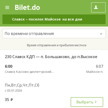
Bilet.do
—
Bilet.do
Поиск
и
покупка
Славск
–
поселок Майское
на все дни
билетов
на
автобус
По времени отправления
онлайн
Время отправления и прибытия местное
230 Славск КДП — п. Большаково, до п.Высокое
6:00
6:07
Славск Кассово-диспетчрский пункт
Майское п.
Пн,Вт,Ср,Чт,Пт,Сб
с 03.01.2026
35
руб.
Выбрать