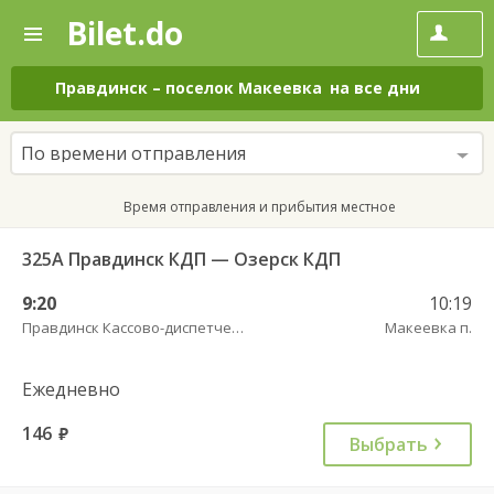
Bilet.do
—
Bilet.do
Поиск
и
покупка
Правдинск
–
поселок Макеевка
на все дни
билетов
на
автобус
По времени отправления
онлайн
Время отправления и прибытия местное
325А Правдинск КДП — Озерск КДП
9:20
10:19
Правдинск Кассово-диспетчерский пункт
Макеевка п.
Ежедневно
146
руб.
Выбрать