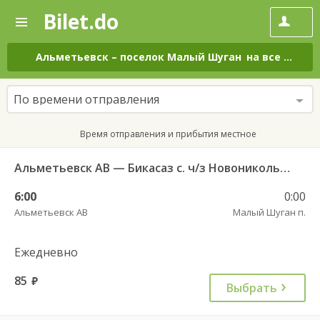
Bilet.do
—
Bilet.do
Поиск
и
покупка
Альметьевск
–
поселок Малый Шуган
на все дни
билетов
на
автобус
По времени отправления
онлайн
Время отправления и прибытия местное
Альметьевск АВ — Бикасаз с. ч/з Новоникольск с. 111
6:00
0:00
Альметьевск АВ
Малый Шуган п.
Ежедневно
85
руб.
Выбрать