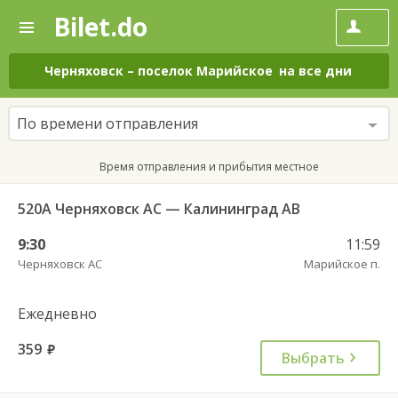
Bilet.do
—
Bilet.do
Поиск
и
покупка
Черняховск
–
поселок Марийское
на все дни
билетов
на
автобус
По времени отправления
онлайн
Время отправления и прибытия местное
520А Черняховск АС — Калининград АВ
9:30
11:59
Черняховск АС
Марийское п.
Ежедневно
359
руб.
Выбрать