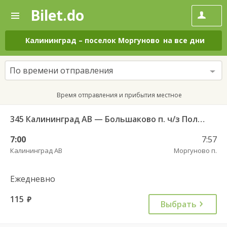
Bilet.do
—
Bilet.do
Поиск
и
покупка
Калининград
–
поселок Моргуново
на все дни
билетов
на
автобус
По времени отправления
онлайн
Время отправления и прибытия местное
345 Калининград АВ — Большаково п. ч/з Полесск г.
7:00
7:57
Калининград АВ
Моргуново п.
Ежедневно
115
руб.
Выбрать