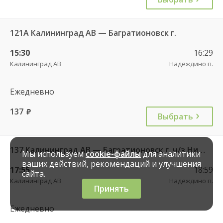
121А Калининград АВ — Багратионовск г.
15:30
16:29
Калининград АВ
Надеждино п.
Ежедневно
137
руб.
Выбрать
137 Калининград АВ — Багратионовск г. ч/з Нивенское п., Славяновка п.
Мы используем
cookie-файлы
для аналитики
ваших действий, рекомендаций и улучшения
17:55
18:59
сайта.
Калининград АВ
Надеждино п.
Принять
Ежедневно