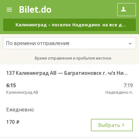
Bilet.do
—
Bilet.do
Поиск
и
покупка
Калининград
–
поселок Надеждино
на все дни
билетов
на
автобус
По времени отправления
онлайн
Время отправления и прибытия местное
137 Калининград АВ — Багратионовск г. ч/з Нивенское п., Славяновка п.
6:15
7:19
Калининград АВ
Надеждино п.
Ежедневно
170
руб.
Выбрать