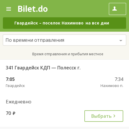
Bilet.do
—
Bilet.do
Поиск
и
покупка
Гвардейск
–
поселок Нахимово
на все дни
билетов
на
автобус
По времени отправления
онлайн
Время отправления и прибытия местное
341 Гвардейск КДП — Полесск г.
7:05
7:34
Гвардейск
Нахимово п.
Ежедневно
70
руб.
Выбрать