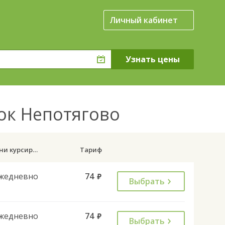
Личный кабинет
лок Непотягово
Дни курсирования
Тариф
жедневно
74
руб.
Выбрать
жедневно
74
руб.
Выбрать