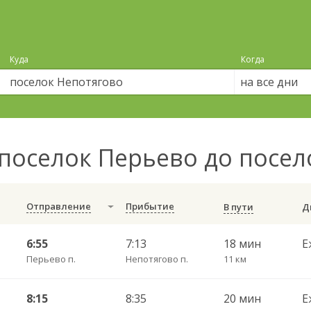
Куда
Когда
на все дни
поселок Перьево до посе
Отправление
Прибытие
В пути
6:55
7:13
18 мин
Е
Перьево п.
Непотягово п.
11 км
8:15
8:35
20 мин
Е