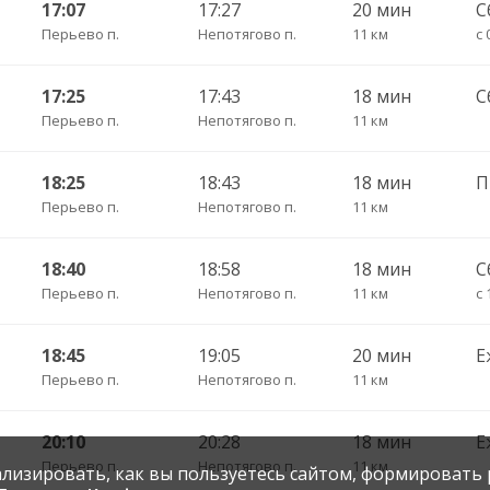
17:07
17:27
20 мин
С
Перьево п.
Непотягово п.
11 км
с 
17:25
17:43
18 мин
С
Перьево п.
Непотягово п.
11 км
18:25
18:43
18 мин
Перьево п.
Непотягово п.
11 км
18:40
18:58
18 мин
С
Перьево п.
Непотягово п.
11 км
с 
18:45
19:05
20 мин
Е
Перьево п.
Непотягово п.
11 км
20:10
20:28
18 мин
Е
Перьево п.
Непотягово п.
11 км
нализировать, как вы пользуетесь сайтом, формировать