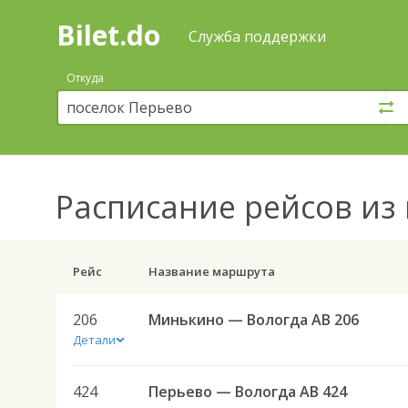
Bilet.do
—
Bilet.do
Поиск
Служба поддержки
и
покупка
Откуда
билетов
на
автобус
онлайн
Расписание рейсов
из 
Рейс
Название маршрута
206
Минькино — Вологда АВ 206
Детали
424
Перьево — Вологда АВ 424