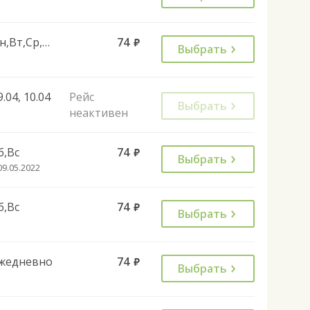
Пн,Вт,Ср,Чт,Пт
74
руб.
Выбрать
9.04, 10.04
Рейс
Выбрать
неактивен
б,Вс
74
руб.
Выбрать
09.05.2022
б,Вс
74
руб.
Выбрать
жедневно
74
руб.
Выбрать