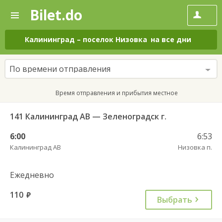
Bilet.do
—
Bilet.do
Поиск
и
покупка
Калининград
–
поселок Низовка
на все дни
билетов
на
автобус
По времени отправления
онлайн
Время отправления и прибытия местное
141 Калининград АВ — Зеленоградск г.
6:00
6:53
Калининград АВ
Низовка п.
Ежедневно
110
руб.
Выбрать