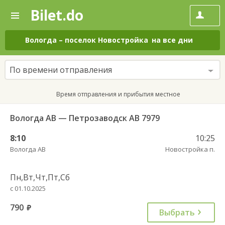
Bilet.do
—
Bilet.do
Поиск
и
покупка
Вологда
–
поселок Новостройка
на все дни
билетов
на
автобус
По времени отправления
онлайн
Время отправления и прибытия местное
Вологда АВ — Петрозаводск АВ 7979
8:10
10:25
Вологда АВ
Новостройка п.
Пн,Вт,Чт,Пт,Сб
с 01.10.2025
790
руб.
Выбрать