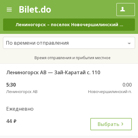
Bilet.do
—
Bilet.do
Поиск
и
покупка
Лениногорск
–
поселок Новочершилинский
на все
билетов
на
автобус
По времени отправления
онлайн
Время отправления и прибытия местное
Лениногорск АВ — Зай-Каратай с. 110
5:30
0:00
Лениногорск АВ
Новочершилинский п.
Ежедневно
44
руб.
Выбрать