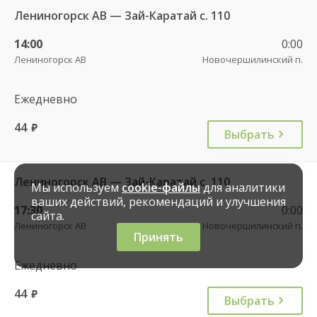
Лениногорск АВ — Зай-Каратай с. 110
14:00
0:00
Лениногорск АВ
Новочершилинский п.
Ежедневно
44
руб.
Выбрать
Лениногорск АВ — Зай-Каратай с. 110
Мы используем
cookie-файлы
для аналитики
ваших действий, рекомендаций и улучшения
17:30
0:00
сайта.
Лениногорск АВ
Новочершилинский п.
Принять
Ежедневно
44
руб.
Выбрать