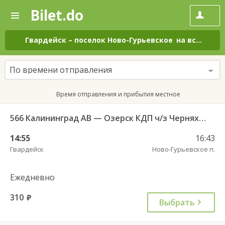
Bilet.do
—
Bilet.do
Поиск
и
покупка
Гвардейск
–
поселок Ново-Гурьевское
на все дни
билетов
на
автобус
По времени отправления
онлайн
Время отправления и прибытия местное
566 Калининград АВ — Озерск КДП ч/з Черняховск АС
14:55
16:43
Гвардейск
Ново-Гурьевское п.
Ежедневно
310
руб.
Выбрать