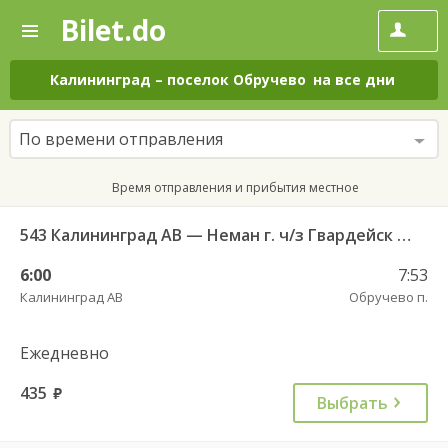
Bilet.do
—
Bilet.do
Поиск
и
покупка
Калининград
–
поселок Обручево
на все дни
билетов
на
автобус
По времени отправления
онлайн
Время отправления и прибытия местное
543 Калининград АВ — Неман г. ч/з Гвардейск КДП, Большаково п.
6:00
7:53
Калининград АВ
Обручево п.
Ежедневно
435
руб.
Выбрать