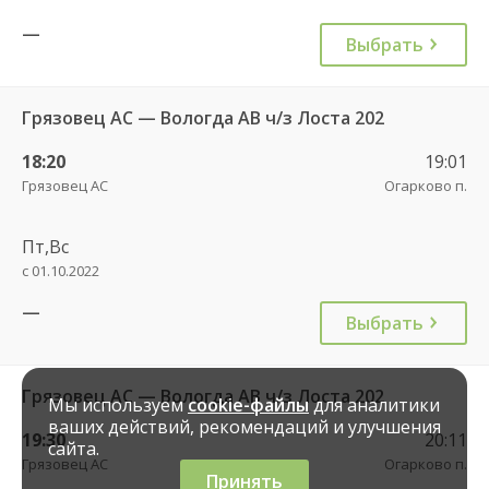
—
Выбрать
Грязовец АС — Вологда АВ ч/з Лоста 202
18:20
19:01
Грязовец АС
Огарково п.
Пт,Вс
с 01.10.2022
—
Выбрать
Грязовец АС — Вологда АВ ч/з Лоста 202
Мы используем
cookie-файлы
для аналитики
ваших действий, рекомендаций и улучшения
19:30
20:11
сайта.
Грязовец АС
Огарково п.
Принять