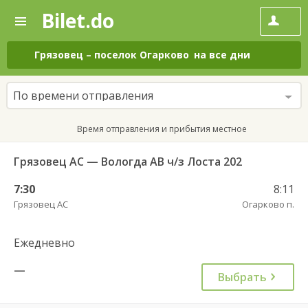
Bilet.do
—
Bilet.do
Поиск
и
покупка
Грязовец
–
поселок Огарково
на все дни
билетов
на
автобус
По времени отправления
онлайн
Время отправления и прибытия местное
Грязовец АС — Вологда АВ ч/з Лоста 202
7:30
8:11
Грязовец АС
Огарково п.
Ежедневно
—
Выбрать