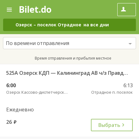
Bilet.do
—
Bilet.do
Поиск
и
покупка
Озерск
–
поселок Отрадное
на все дни
билетов
на
автобус
По времени отправления
онлайн
Время отправления и прибытия местное
525А Озерск КДП — Калининград АВ ч/з Правдинск КДП
6:00
6:13
Озерск Кассово-диспетчерский пункт
Отрадное п. поселок
Ежедневно
26
руб.
Выбрать