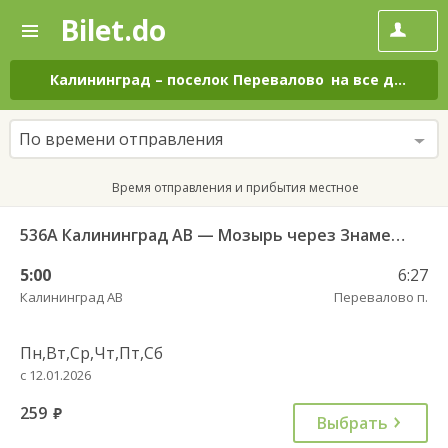
Bilet.do
—
Bilet.do
Поиск
и
покупка
Калининград
–
поселок Перевалово
на все дни
билетов
на
автобус
По времени отправления
онлайн
Время отправления и прибытия местное
536А Калининград АВ — Мозырь через Знаменск
5:00
6:27
Калининград АВ
Перевалово п.
Пн,Вт,Ср,Чт,Пт,Сб
с 12.01.2026
259
руб.
Выбрать