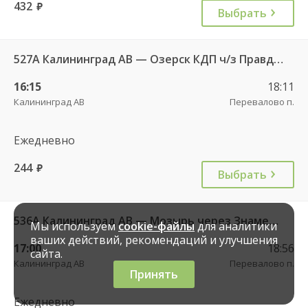
432
руб.
Выбрать
527А Калининград АВ — Озерск КДП ч/з Правдинск КДП
16:15
18:11
Калининград АВ
Перевалово п.
Ежедневно
244
руб.
Выбрать
536А Калининград АВ — Мозырь через Знаменск
Мы используем
cookie-файлы
для аналитики
ваших действий, рекомендаций и улучшения
17:00
18:56
сайта.
Калининград АВ
Перевалово п.
Принять
Ежедневно