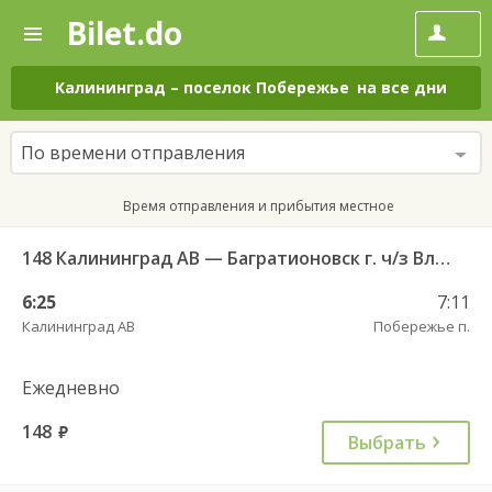
Bilet.do
—
Bilet.do
Поиск
и
покупка
Калининград
–
поселок Побережье
на все дни
билетов
на
автобус
По времени отправления
онлайн
Время отправления и прибытия местное
148 Калининград АВ — Багратионовск г. ч/з Владимирово п., Славское п., Долгоруково п.
6:25
7:11
Калининград АВ
Побережье п.
Ежедневно
148
руб.
Выбрать