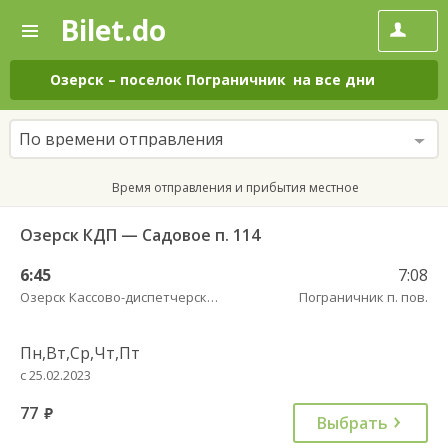
Bilet.do
—
Bilet.do
Поиск
и
покупка
Озерск
–
поселок Пограничник
на все дни
билетов
на
автобус
По времени отправления
онлайн
Время отправления и прибытия местное
Озерск КДП — Садовое п. 114
6:45
7:08
Озерск Кассово-диспетчерский пункт
Пограничник п. пов.
Пн,Вт,Ср,Чт,Пт
с 25.02.2023
77
руб.
Выбрать