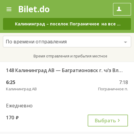
Bilet.do
—
Bilet.do
Поиск
и
покупка
Калининград
–
поселок Пограничное
на все дни
билетов
на
автобус
По времени отправления
онлайн
Время отправления и прибытия местное
148 Калининград АВ — Багратионовск г. ч/з Владимирово п., Славское п., Долгоруково п.
6:25
7:18
Калининград АВ
Пограничное п.
Ежедневно
170
руб.
Выбрать