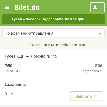
Bilet.do
—
Bilet.do
Поиск
и
покупка
Гусев
–
поселок Подгоровка
на все дни
билетов
на
автобус
По времени отправления
онлайн
Время отправления и прибытия местное
Гусев КДП — Ломово п. 115
7:50
8:06
Гусев КДП
Подгоровка п.
Ежедневно
31
руб.
Выбрать