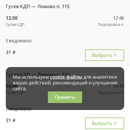
Гусев КДП — Ломово п. 115
12:30
12:46
Гусев КДП
Подгоровка п.
Ежедневно
31
руб.
Выбрать
Гусев КДП — Ломово п. 115
Мы используем
cookie-файлы
для аналитики
ваших действий, рекомендаций и улучшения
16:00
16:16
сайта.
Гусев КДП
Подгоровка п.
Принять
Ежедневно
31
руб.
Выбрать