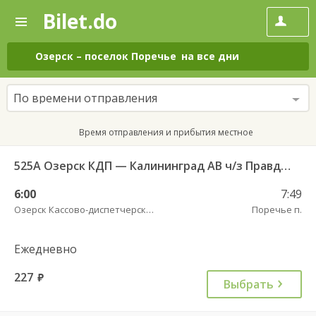
Bilet.do
—
Bilet.do
Поиск
и
покупка
Озерск
–
поселок Поречье
на все дни
билетов
на
автобус
По времени отправления
онлайн
Время отправления и прибытия местное
525А Озерск КДП — Калининград АВ ч/з Правдинск КДП
6:00
7:49
Озерск Кассово-диспетчерский пункт
Поречье п.
Ежедневно
227
руб.
Выбрать