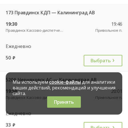
173 Правдинск КДП — Калининград АВ
19:30
19:46
Правдинск Кассово-диспетчерский пункт
Привольное п.
Ежедневно
50
руб.
Выбрать
520А Черняховск АС — Калининград АВ
Мы используем
cookie-файлы
для аналитики
ваших действий, рекомендаций и улучшения
19:50
20:01
сайта.
Правдинск Кассово-диспетчерский пункт
Привольное п.
Принять
Ежедневно
33
руб.
Выбрать