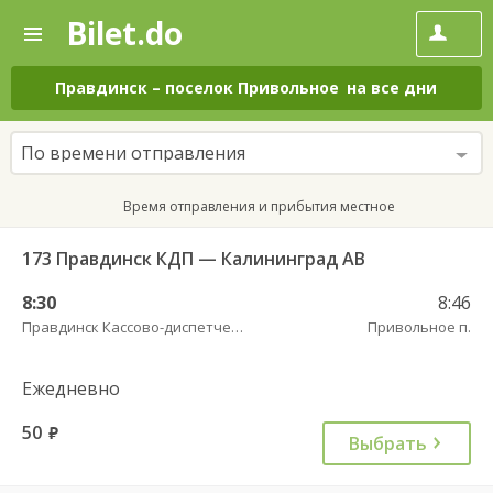
Bilet.do
—
Bilet.do
Поиск
и
покупка
Правдинск
–
поселок Привольное
на все дни
билетов
на
автобус
По времени отправления
онлайн
Время отправления и прибытия местное
173 Правдинск КДП — Калининград АВ
8:30
8:46
Правдинск Кассово-диспетчерский пункт
Привольное п.
Ежедневно
50
руб.
Выбрать