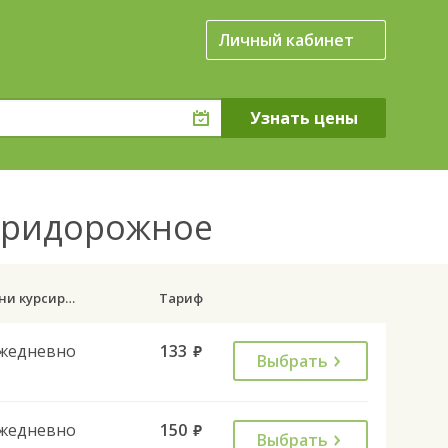
Личный кабинет
 Придорожное
Дни курсирования
Тариф
жедневно
133
руб.
Выбрать
жедневно
150
руб.
Выбрать