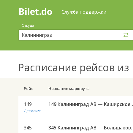
Bilet.do
—
Bilet.do
Поиск
Служба поддержки
и
покупка
Откуда
билетов
на
автобус
онлайн
Расписание рейсов
из 
Рейс
Название маршрута
149
149 Калининград АВ 
Детали
345
345 Калининград АВ — Боль