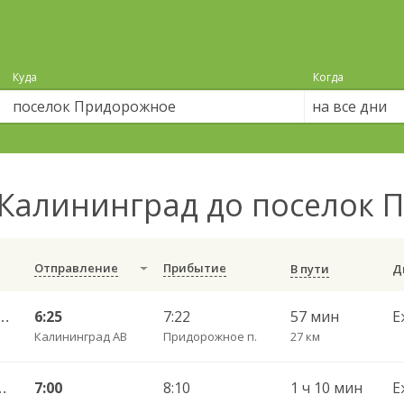
Куда
Когда
на все дни
Калининград до поселок
Отправление
Прибытие
В пути
— Каширское п. ч/з Рассвет п. , Лазовское п.
6:25
7:22
57 мин
Е
Калининград АВ
Придорожное п.
27 км
шаково п. ч/з Полесск г.
7:00
8:10
1 ч 10 мин
Е