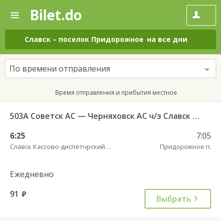
Bilet.do
—
Bilet.do
Поиск
и
покупка
Славск
–
поселок Придорожное
на все дни
билетов
на
автобус
По времени отправления
онлайн
Время отправления и прибытия местное
503А Советск АС — Черняховск АС ч/з Славск КДП, Большаково п.
6:25
7:05
Славск Кассово-диспетчрский пункт
Придорожное п.
Ежедневно
91
руб.
Выбрать