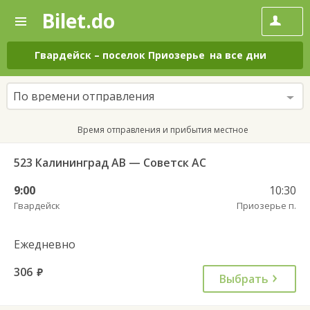
Bilet.do
—
Bilet.do
Поиск
и
покупка
Гвардейск
–
поселок Приозерье
на все дни
билетов
на
автобус
По времени отправления
онлайн
Время отправления и прибытия местное
523 Калининград АВ — Советск АС
9:00
10:30
Гвардейск
Приозерье п.
Ежедневно
306
руб.
Выбрать