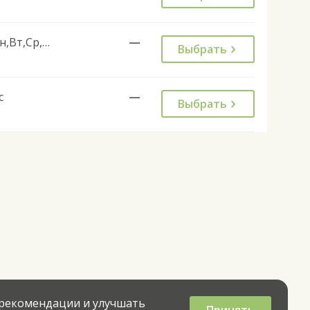
Пн,Вт,Ср,Чт,Пт
—
Выбрать
с
—
Выбрать
 рекомендации и улучшать