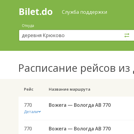
Bilet.do
—
Bilet.do
Поиск
Служба поддержки
и
покупка
Откуда
билетов
на
автобус
онлайн
Расписание рейсов
из 
Рейс
Название маршрута
770
Вожега — Вологда АВ 770
Детали
770
Вожега — Вологда АВ 770