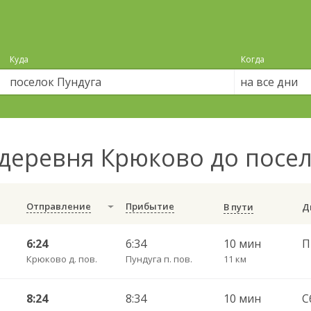
Куда
Когда
на все дни
деревня Крюково до посе
Отправление
Прибытие
В пути
6:24
6:34
10 мин
Крюково д. пов.
Пундуга п. пов.
11 км
8:24
8:34
10 мин
С