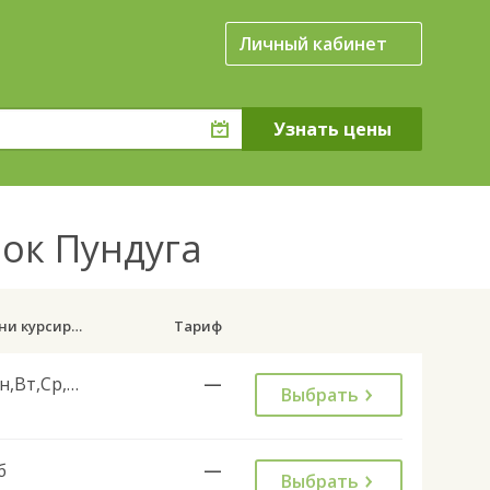
Личный кабинет
лок Пундуга
Дни курсирования
Тариф
Пн,Вт,Ср,Чт,Пт
—
Выбрать
б
—
Выбрать