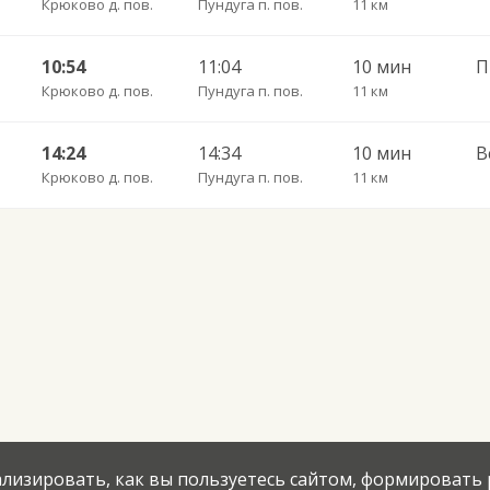
Крюково д. пов.
Пундуга п. пов.
11 км
10:54
11:04
10 мин
Крюково д. пов.
Пундуга п. пов.
11 км
14:24
14:34
10 мин
В
Крюково д. пов.
Пундуга п. пов.
11 км
нализировать, как вы пользуетесь сайтом, формировать