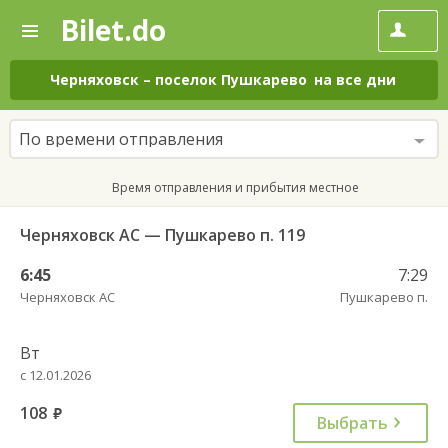
Bilet.do
—
Bilet.do
Поиск
и
покупка
Черняховск
–
поселок Пушкарево
на все дни
билетов
на
автобус
По времени отправления
онлайн
Время отправления и прибытия местное
Черняховск АС — Пушкарево п. 119
6:45
7:29
Черняховск АС
Пушкарево п.
Вт
с 12.01.2026
108
руб.
Выбрать