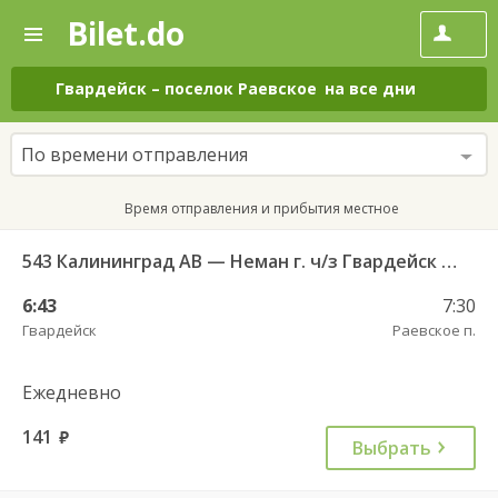
Bilet.do
—
Bilet.do
Поиск
и
покупка
Гвардейск
–
поселок Раевское
на все дни
билетов
на
автобус
По времени отправления
онлайн
Время отправления и прибытия местное
543 Калининград АВ — Неман г. ч/з Гвардейск КДП, Большаково п.
6:43
7:30
Гвардейск
Раевское п.
Ежедневно
141
руб.
Выбрать