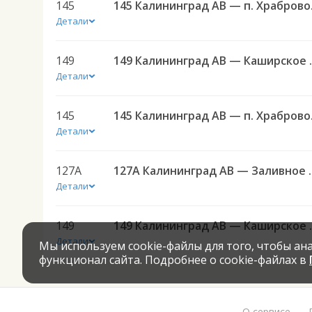
145
145 Калин
Детали
149
149 Калининград АВ 
Детали
145
145 Калин
Детали
127А
127А Калининград АВ — За
Детали
149
149 Калининград АВ 
Детали
Мы используем cookie-файлы для того, чтобы а
функционал сайта. Подробнее о cookie-файлах в
О сервисе