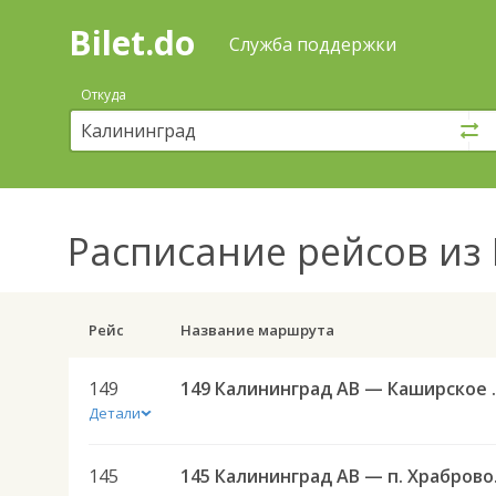
Bilet.do
—
Bilet.do
Поиск
Служба поддержки
и
покупка
Откуда
билетов
на
автобус
онлайн
Расписание рейсов
из 
Рейс
Название маршрута
149
149 Калининград АВ 
Детали
145
145 Калин