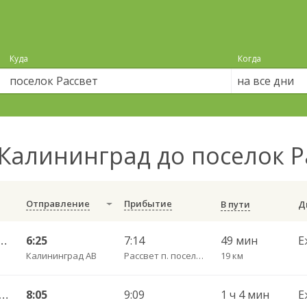
Куда
Когда
на все дни
Калининград до поселок 
Отправление
Прибытие
В пути
— Каширское п. ч/з Рассвет п. , Лазовское п.
6:25
7:14
49 мин
Е
Калининград АВ
Рассвет п. поселок
19 км
инград АВ — п. Храброво ч/з Рассвет п. , Храброво п.
8:05
9:09
1 ч 4 мин
Е