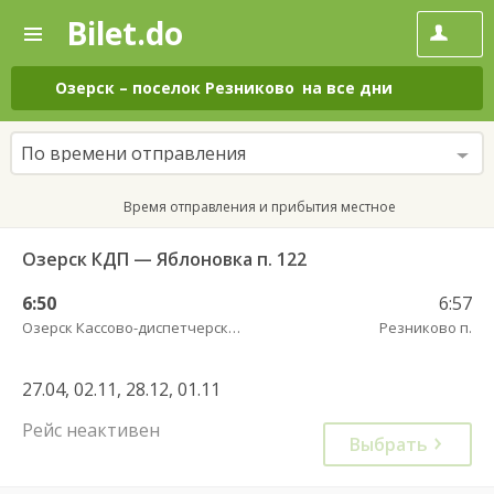
Bilet.do
—
Bilet.do
Поиск
и
покупка
Озерск
–
поселок Резниково
на все дни
билетов
на
автобус
По времени отправления
онлайн
Время отправления и прибытия местное
Озерск КДП — Яблоновка п. 122
6:50
6:57
Озерск Кассово-диспетчерский пункт
Резниково п.
27.04, 02.11, 28.12, 01.11
Рейс неактивен
Выбрать