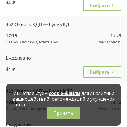
44
руб.
Выбрать
362 Озерск КДП — Гусев КДП
17:15
17:29
Озерск Кассово-диспетчерский пункт
Речкалово п.
Ежедневно
44
руб.
Выбрать
362 Озерск КДП — Гусев КДП
Мы используем
cookie-файлы
для аналитики
ваших действий, рекомендаций и улучшения
19:06
19:20
сайта.
Озерск Кассово-диспетчерский пункт
Речкалово п.
Принять
Ежедневно