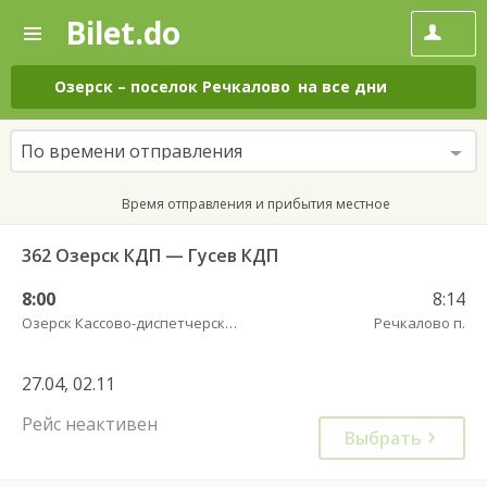
Bilet.do
—
Bilet.do
Поиск
и
покупка
Озерск
–
поселок Речкалово
на все дни
билетов
на
автобус
По времени отправления
онлайн
Время отправления и прибытия местное
362 Озерск КДП — Гусев КДП
8:00
8:14
Озерск Кассово-диспетчерский пункт
Речкалово п.
27.04, 02.11
Рейс неактивен
Выбрать