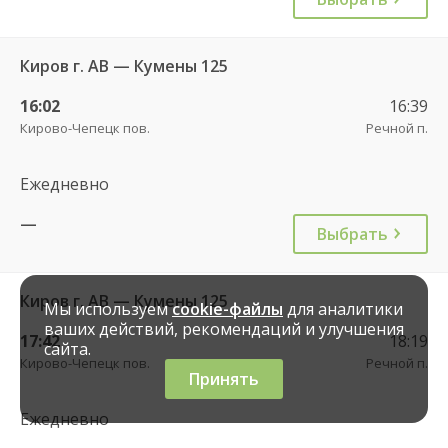
Киров г. АВ — Кумены 125
16:02
16:39
Кирово-Чепецк пов.
Речной п.
Ежедневно
—
Выбрать
Киров г. АВ — Кумены 125
Мы используем
cookie-файлы
для аналитики
ваших действий, рекомендаций и улучшения
17:42
18:19
сайта.
Кирово-Чепецк пов.
Речной п.
Принять
Ежедневно