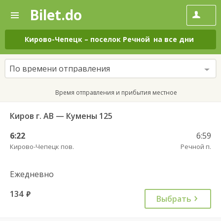
Bilet.do
—
Bilet.do
Поиск
и
покупка
Кирово-Чепецк
–
поселок Речной
на все дни
билетов
на
автобус
По времени отправления
онлайн
Время отправления и прибытия местное
Киров г. АВ — Кумены 125
6:22
6:59
Кирово-Чепецк пов.
Речной п.
Ежедневно
134
руб.
Выбрать