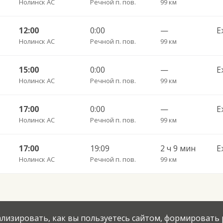
Нолинск АС
Речной п. пов.
99 км
12:00
0:00
—
Е
Нолинск АС
Речной п. пов.
99 км
15:00
0:00
—
Е
Нолинск АС
Речной п. пов.
99 км
17:00
0:00
—
Е
Нолинск АС
Речной п. пов.
99 км
17:00
19:09
2 ч 9 мин
Е
Нолинск АС
Речной п. пов.
99 км
нализировать, как вы пользуетесь сайтом, формировать