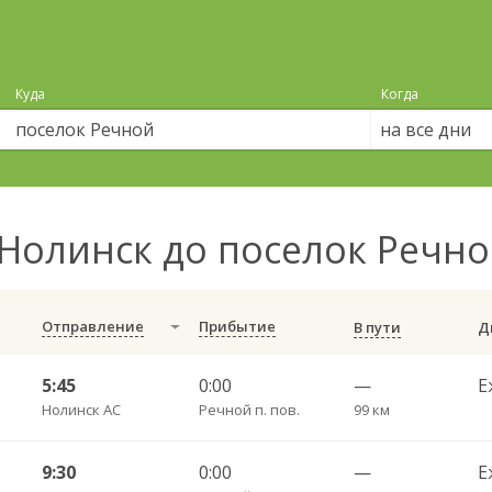
Куда
Когда
на все дни
Нолинск до поселок Речн
Отправление
Прибытие
В пути
5:45
0:00
—
Е
Нолинск АС
Речной п. пов.
99 км
9:30
0:00
—
Е