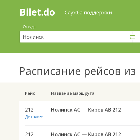
Bilet.do
—
Bilet.do
Поиск
Служба поддержки
и
покупка
Откуда
билетов
на
автобус
онлайн
Расписание рейсов
из 
Рейс
Название маршрута
212
Нолинск АС — Киров АВ 212
Детали
212
Нолинск АС — Киров АВ 212